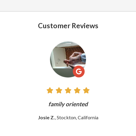
Customer Reviews
See
All
Reviews
ly
family oriented
Josie Z.
, Stockton, California