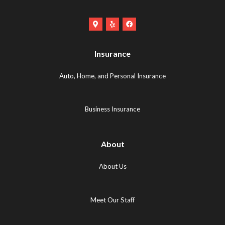
Google
Yelp
Facebook
Maps
Logo
Logo
Logo
(opens
(opens
Insurance
(opens
in
in
in
new
new
Auto, Home, and Personal Insurance
new
tab)
tab)
tab)
Business Insurance
About
About Us
Meet Our Staff