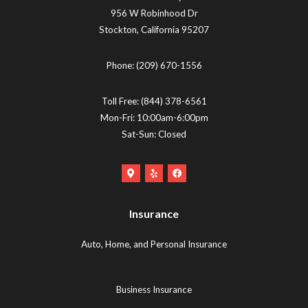
956 W Robinhood Dr
Stockton
,
California
95207
Phone:
(209) 670-1556
Toll Free:
(844) 378-6561
Mon-Fri: 10:00am-6:00pm
Sat-Sun: Closed
Google
Yelp
Facebook
Maps
Logo
Logo
Logo
(opens
(opens
Insurance
(opens
in
in
in
new
new
Auto, Home, and Personal Insurance
new
tab)
tab)
tab)
Business Insurance