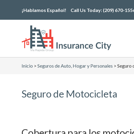
Skip
¡Hablamos Español!
Call Us Today:
(209) 670-155
to
the
content
Inicio
>
Seguros de Auto, Hogar y Personales
>
Seguro 
Seguro de Motocicleta
Cobertura para los motocic