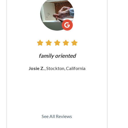
All
Reviews
e does
family oriented
The custome
 since
These wom
Josie Z.
, Stockton, California
I
rnia
Christine
See All Reviews