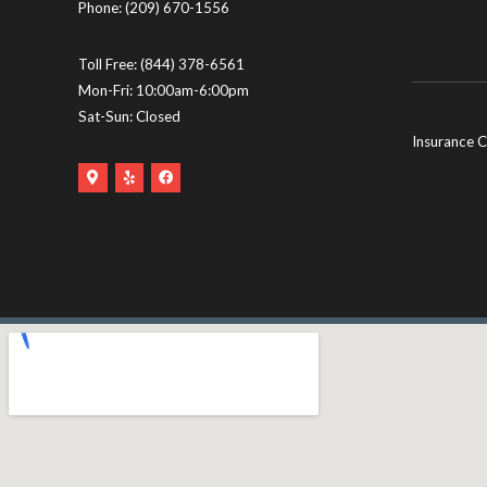
Phone:
(209) 670-1556
Toll Free:
(844) 378-6561
Mon-Fri: 10:00am-6:00pm
Sat-Sun: Closed
Insurance C
Google
Yelp
Facebook
Maps
Logo
Logo
Logo
(opens
(opens
(opens
in
in
in
new
new
new
tab)
tab)
tab)