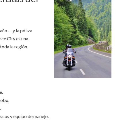
 año — y la póliza
nce City es una
toda la región.
e.
robo.
.
scos y equipo de manejo.