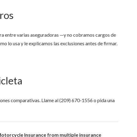
tros
ra entre varias aseguradoras —y no cobramos cargos de
mo lo usa y le explicamos las exclusiones antes de firmar.
Anjie is the best at what sh
my family has been with her
icleta
she was...
NONAME 7.
, Stockton, Califo
ciones comparativas. Llame al
(209) 670-1556
o pida una
otorcycle Insurance from multiple insurance