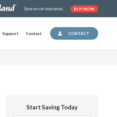
.dairylandinsurance.com/landing-
(OPENS
Save on car insurance.
BUY NOW
IN
NEW
=plus&utm_medium=agent&AOE=10042993
TAB)
Support
Contact
CONTACT
Start Saving Today