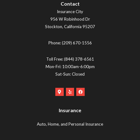
Contact
Insurance City
956 W Robinhood Dr
Stockton
,
California
95207
Phone:
(209) 670-1556
Toll Free:
(844) 378-6561
Mon-Fri: 10:00am-6:00pm
Sat-Sun: Closed
Google
Yelp
Facebook
Maps
Logo
Logo
Logo
(opens
(opens
Insurance
(opens
in
in
in
new
new
Auto, Home, and Personal Insurance
new
tab)
tab)