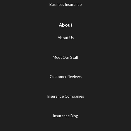
tab)
Business Insurance
About
About Us
Meet Our Staff
Customer Reviews
Insurance Companies
Insurance Blog