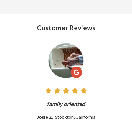
Customer Reviews
See
All
Reviews
ly
family oriented
Josie Z.
, Stockton, California