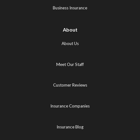
tab)
Business Insurance
About
About Us
Meet Our Staff
Customer Reviews
Insurance Companies
Insurance Blog