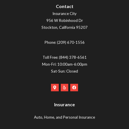
Contact
Insurance City
956 W Robinhood Dr
Stockton
,
California
95207
Phone:
(209) 670-1556
Toll Free:
(844) 378-6561
Mon-Fri: 10:00am-6:00pm
Sat-Sun: Closed
Google
Yelp
Facebook
Maps
Logo
Logo
Logo
(opens
(opens
Insurance
(opens
in
in
in
new
new
Auto, Home, and Personal Insurance
new
tab)
tab)