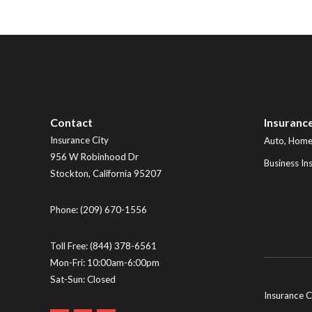
Contact
Insuranc
Insurance City
Auto, Home,
956 W Robinhood Dr
Business In
Stockton
,
California
95207
Phone:
(209) 670-1556
Toll Free:
(844) 378-6561
Mon-Fri: 10:00am-6:00pm
Sat-Sun: Closed
Insurance C