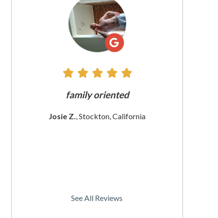
All
Reviews
does
family oriented
The customer
ince
These wome
Josie Z.
, Stockton, California
Iam
a
Christine S
See All Reviews