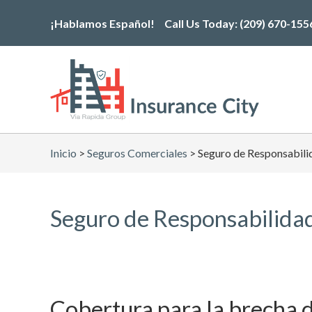
Skip
¡Hablamos Español!
Call Us Today:
(209) 670-155
to
the
content
Inicio
>
Seguros Comerciales
>
Seguro de Responsabili
Seguro de Responsabilidad
Cobertura para la brecha 