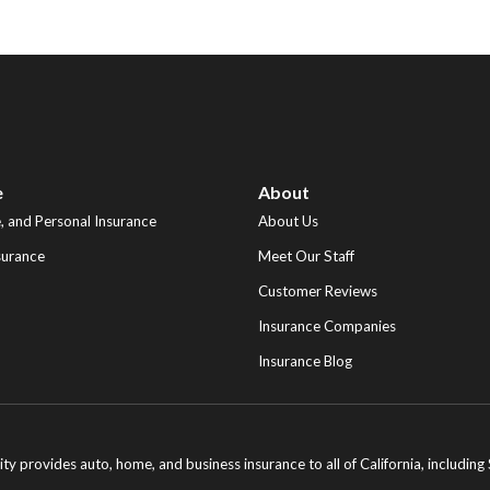
e
About
 and Personal Insurance
About Us
surance
Meet Our Staff
Customer Reviews
Insurance Companies
Insurance Blog
ity provides auto, home, and business insurance to all of California, includi