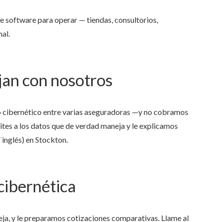
de software para operar — tiendas, consultorios,
al.
jan con nosotros
Anjie is the best at what she 
 cibernético entre varias aseguradoras —y no cobramos
my family has been with her s
ites a los datos que de verdad maneja y le explicamos
she was...
 inglés) en Stockton.
NONAME 7.
, Stockton, Californi
cibernética
eja, y le preparamos cotizaciones comparativas. Llame al