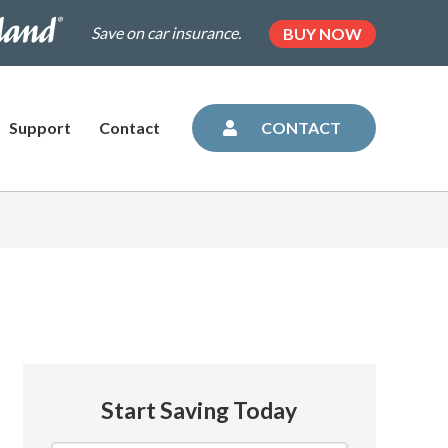
.dairylandinsurance.com/landing-
(OPENS
Save on car insurance.
BUY NOW
IN
NEW
=plus&utm_medium=agent&AOE=10042993
TAB)
Support
Contact
CONTACT
Start Saving Today