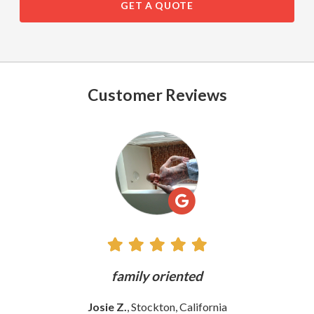
GET A QUOTE
Customer Reviews
See
All
Reviews
ly
family oriented
Josie Z.
, Stockton, California