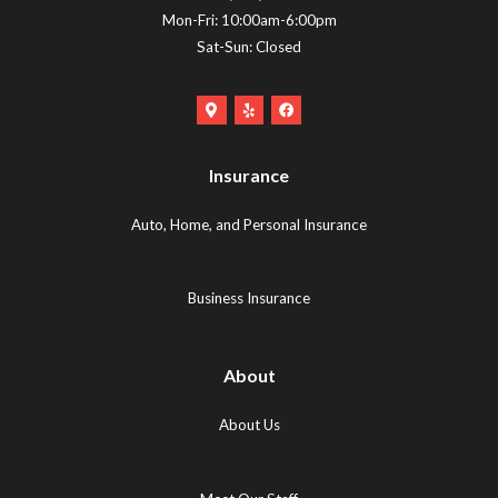
Mon-Fri: 10:00am-6:00pm
Sat-Sun: Closed
Google
Yelp
Facebook
Maps
Logo
Logo
Logo
(opens
(opens
Insurance
(opens
in
in
in
new
new
Auto, Home, and Personal Insurance
new
tab)
tab)
tab)
Business Insurance
About
About Us